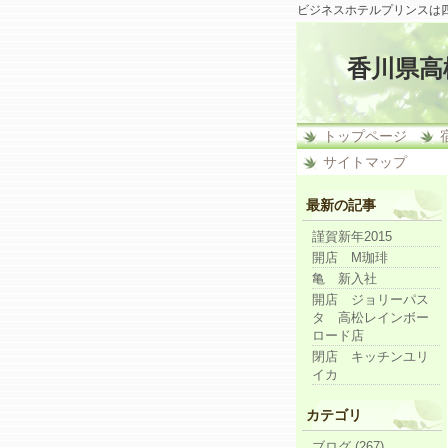
ビジネスホテルプリンスは
香川県高
トップページ
サイトマップ
最新の記事
謹賀新年2015
開店 M珈琲
亀 新入社
開店 ジョリーパス
タ 高松レインボー
ロード店
閉店 キッチンユリ
イカ
カテゴリ
ブログ (267)