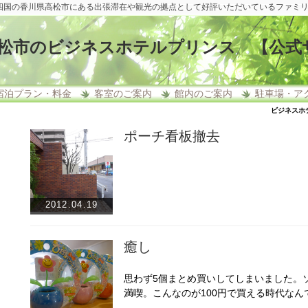
四国の香川県高松市にある出張滞在や観光の拠点として好評いただいているファミ
松市のビジネスホテルプリンス 【公式
宿泊プラン・料金
客室のご案内
館内のご案内
駐車場・ア
ビジネスホ
ポーチ看板撤去
2012.04.19
癒し
思わず5個まとめ買いしてしまいました。
満喫。こんなのが100円で買える時代なん