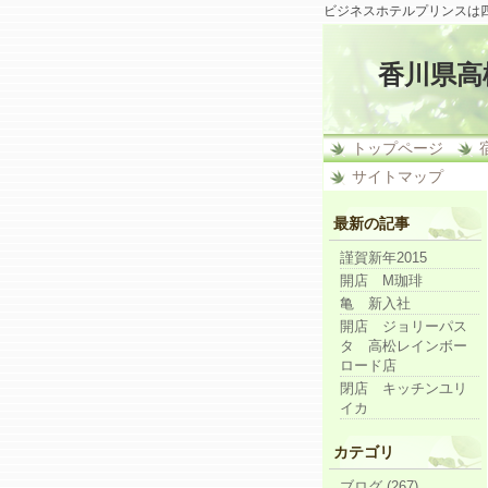
ビジネスホテルプリンスは
香川県高
トップページ
サイトマップ
最新の記事
謹賀新年2015
開店 M珈琲
亀 新入社
開店 ジョリーパス
タ 高松レインボー
ロード店
閉店 キッチンユリ
イカ
カテゴリ
ブログ (267)