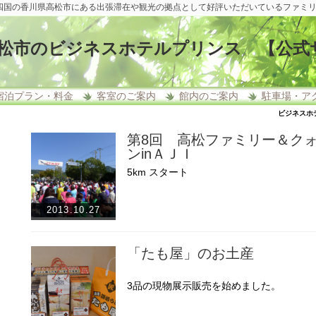
四国の香川県高松市にある出張滞在や観光の拠点として好評いただいているファミ
松市のビジネスホテルプリンス 【公式
宿泊プラン・料金
客室のご案内
館内のご案内
駐車場・ア
ビジネスホ
第8回 高松ファミリー＆ク
ンinＡＪＩ
5km スタート
2013.10.27
「たも屋」のお土産
3品の現物展示販売を始めました。