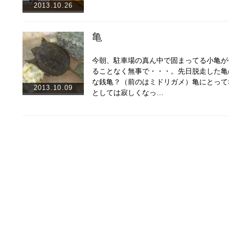
2013.10.26
亀
今朝、駐車場の真ん中で固まってる小亀が
ることなく無事で・・・。先日脱走した亀の
な銭亀？（前のはミドリガメ）亀にとって
2013.10.09
としては寂しくなっ…