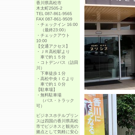
香川県高松市
木太町2505-2
TEL 087-861-9565
FAX 087-861-9509
・チェックイン 16:00
（最終23:00）
・チェックアウト
10:00
【交通アクセス】
・ＪＲ高松駅より
車で約１５分
・コトデンバス（詰田
川）
下車徒歩１分
・高松中央ＩＣより
車で約１０分
【駐車場】
・無料駐車場
（バス・トラック
可）
ビジネスホテルプリン
スは四国の香川県高松
市でビジネスと観光の
拠点として気軽に安心