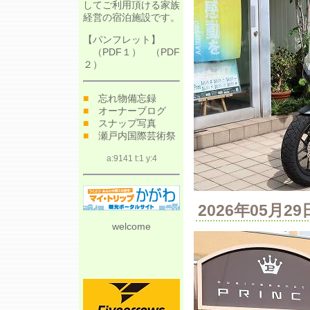
してご利用頂ける家族
経営の宿泊施設です。
【パンフレット】
（
PDF１
） （
PDF
２
）
■
忘れ物備忘録
■
オーナーブログ
■
スナップ写真
■
瀬戸内国際芸術祭
a:9141 t:1 y:4
2026年05月
welcome