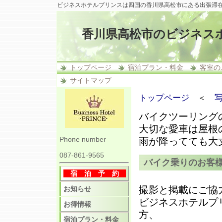
ビジネスホテルプリンスは四国の香川県高松市にある出張滞
香川県高松市のビジネス
トップページ
宿泊プラン・料金
客室の
サイトマップ
トップページ
＜
バイクツーリング
大切な愛車は屋根
Phone number
雨が降ってても大
087-861-9565
バイク乗りのお客
宿 泊 予 約
撮影と掲載にご協
お知らせ
ビジネスホテルプ
お得情報
方、
宿泊プラン・料金