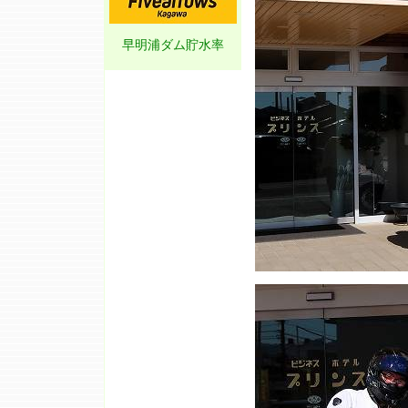
早明浦ダム貯水率